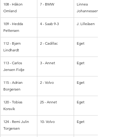
108 - Håkon 
7 - BMW
Linnea 
Omland
Johannessen
109 - Hedda 
4 - Saab 9-3
J. Lilleåsen
Pettersen
112 - Bjørn 
2 - Cadillac
Eget
Lindhardt
113 - Carlos 
3 - Annet
Eget
Jensen Fidje
115 - Adrian 
2 - Volvo
Eget
Borgersen
120 - Tobias 
25 - Annet
Eget 
Korsvik
124 - Remi Julin 
10- Volvo
Eget
Torgersen