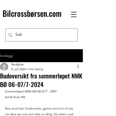
Bilcrossbørsen.com
Innlegg
Redaktør
8. juli 2024
1 min lesing
Budoversikt fra sommerløpet NMK
BØ 06-07/7-2024
Sommerløpet NMK BØ 06-07/7 - 2024 
Antall Bud: 495
Noe avvik kan forekomme, gjerne send inn til oss 
om dere ser noe som ikke er riktig. Da retter vi på 