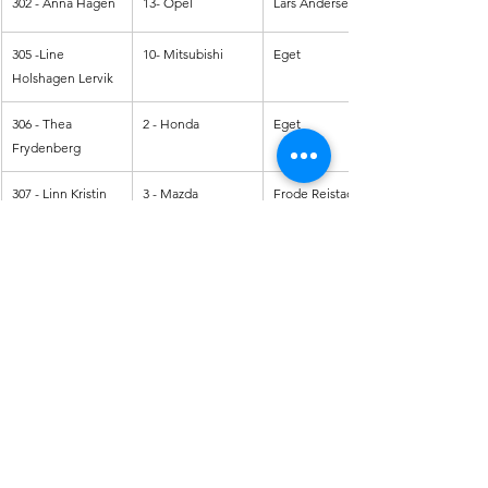
302 - Anna Hagen
13- Opel
Lars Andersen
305 -Line 
10- Mitsubishi
Eget
Holshagen Lervik
306 - Thea 
2 - Honda
Eget
Frydenberg
307 - Linn Kristin 
3 - Mazda
Frode Reistad
Bernhardsen
308 - Karin 
4 - Volkswagen 
Eget
Linnerud
Golf
Eget
31/310 - Ann 
1 - Opel
Kristin Antonsen
Eget
312 - Kristin 
10 - Hyundai 
Eget
Handeland
1 - Opel
Eget
313 - Marianne 
6 - Ford
Morten Brekke
Sørsdahl
2 - Annet
Tord Johannessen
46 - HalvorDokka
8- Annet
Eget
303 - Lise Maria 
4 - Audi
Eget