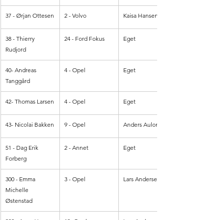
37 - Ørjan Ottesen
2 - Volvo
Kaisa Hansen
38 - Thierry 
24 - Ford Fokus
Eget
Rudjord
40- Andreas 
4 - Opel
Eget
Tanggård
42- Thomas Larsen
4 - Opel
Eget
43- Nicolai Bakken
9 - Opel
Anders Aulom
51 - Dag Erik 
2 - Annet
Eget
Forberg
300 - Emma 
3 - Opel
Lars Andersen
Michelle 
Østenstad