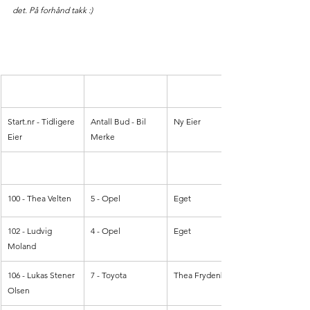
det. På forhånd takk :)
Start.nr
 - Tidligere 
Antall Bud - Bil 
Ny Eier
Eier 
Merke
100 - Thea Velten
5 - Opel
Eget
102 - Ludvig 
4 - Opel
Eget
Moland
106 - Lukas Stener 
7 - Toyota
Thea Frydenberg
Olsen