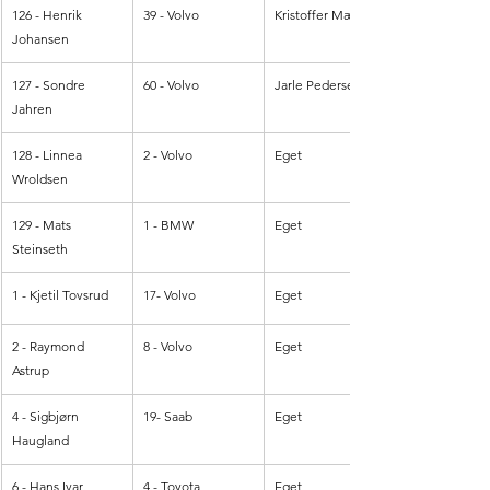
126 - Henrik 
39 - Volvo
Kristoffer Mæland
Johansen
127 - Sondre 
60 - Volvo
Jarle Pedersen
Jahren
128 - Linnea 
2 - Volvo
Eget
Wroldsen
129 - Mats 
1 - BMW
Eget 
Steinseth
1 - Kjetil Tovsrud
17- Volvo
Eget
2 - Raymond 
8 - Volvo
Eget
Astrup
4 - Sigbjørn 
19- Saab
Eget
Haugland
6 - Hans Ivar 
4 - Toyota
Eget