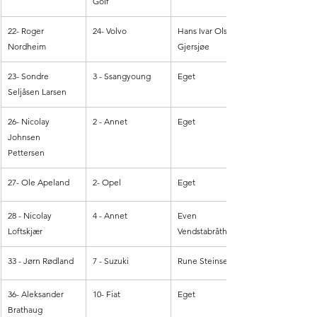
Golf
22- Roger 
24- Volvo
Hans Ivar Olsen 
Nordheim
Gjersjøe
23- Sondre 
3 - Ssangyoung
Eget
Seljåsen Larsen
26- Nicolay 
2 - Annet
Eget
Johnsen 
Pettersen
27- Ole Apeland
2- Opel
Eget
28 - Nicolay 
4 - Annet
Even 
Loftskjær
Vendstabråthen 
33 - Jørn Rødland
7 - Suzuki
Rune Steinseth
36- Aleksander 
10- Fiat
Eget
Brathaug