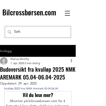
Bilcrossbørsen.com
Innlegg
Marius Øverby
7. apr. 2025
2 min lesing
Budoversikt fra kvalløp 2025 NMK
AREMARK 05.04-06.04-2025
Oppdatert:
29. apr. 2025
Kvalløp 2025 hos NMK Aremark 05.04-06.04
Vil du lese mer?
Abonner på bilcrossborsen.com for å 
fortsette å lese dette eksklusive innlegget.