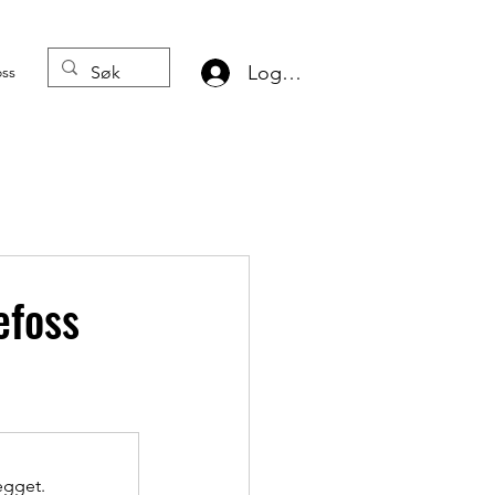
Logg inn
oss
efoss
egget.