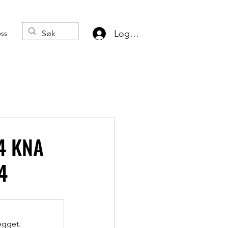
Logg inn
oss
24 KNA
4
egget.