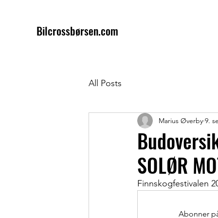
Bilcrossbørsen.com
All Posts
Marius Øverby
9. s
Budoversik
SOLØR MO
Finnskogfestivalen
Abonner på 