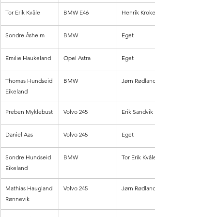
Tor Erik Kvåle
BMW E46
Henrik Krokedal
Sondre Åsheim
BMW
Eget
Emilie Haukeland
Opel Astra
Eget
Thomas Hundseid 
BMW
Jørn Rødland
Eikeland
Preben Myklebust
Volvo 245
Erik Sandvik
Daniel Aas
Volvo 245
Eget
Sondre Hundseid 
BMW
Tor Erik Kvåle
Eikeland
Mathias Haugland 
Volvo 245
Jørn Rødland
Rønnevik