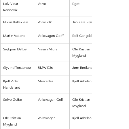
Leiv Vidar 
Volvo
Eget
Rønnevik
Niklas Kallekleiv
Volvo v40
Jan Kåre Frøyland
Martin Vatland
Volksvagen Golff
Rolf Gangdal
Sigbjørn Østbø
Nissan Micra
Ole Kristian 
Mygland
Øyvind Torstenbø
BMW E36
Jørn Rødland
Kjell Vidar 
Mercedes
Kjell Askeland
Handeland
Sølve Østbø
Volkswagen Golf
Ole Kristian 
Mygland
Ole Kristian 
Volkswagen
Kjell Askeland
Mygland