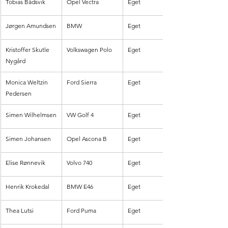
Tobias Bådsvik
Opel Vectra 
Eget
Jørgen Amundsen
BMW
Eget
Kristoffer Skutle 
Volkswagen Polo
Eget
Nygård
Monica Weltzin 
Ford Sierra
Eget
Pedersen
Simen Wilhelmsen
VW Golf 4
Eget
Simen Johansen
Opel Ascona B
Eget
Elise Rønnevik
Volvo 740
Eget
Henrik Krokedal
BMW E46
Eget
Thea Lutsi
Ford Puma
Eget