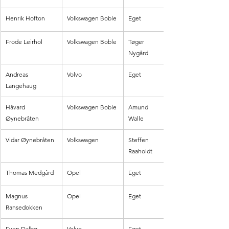
Henrik Hofton
Volkswagen Boble
Eget
Frode Leirhol
Volkswagen Boble
Tøger 
Nygård
Andreas 
Volvo
Eget
Langehaug
Håvard 
Volkswagen Boble
Amund 
Øynebråten
Walle
Vidar Øynebråten
Volkswagen
Steffen 
Raaholdt
Thomas Medgård
Opel
Eget
Magnus 
Opel
Eget
Ransedokken
Even Dalbø
Volvo
Eget