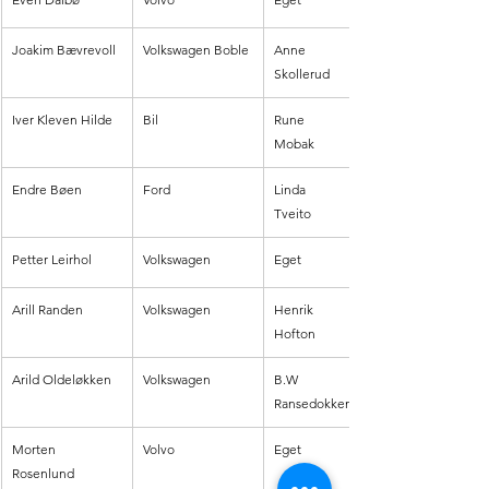
Joakim Bævrevoll
Volkswagen Boble
Anne 
Skollerud
Iver Kleven Hilde
Bil 
Rune 
Mobak
Endre Bøen
Ford
Linda 
Tveito
Petter Leirhol
Volkswagen
Eget
Arill Randen
Volkswagen
Henrik 
Hofton
Arild Oldeløkken
Volkswagen
B.W 
Ransedokken
Morten 
Volvo
Eget
Rosenlund 