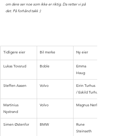
om dere ser noe som ikke er riktig. Da retter vi på 
det. På forhånd takk :) 
Tidligere eier
Bil merke
Ny eier
Lukas Tovsrud 
Boble
Emma 
Haug
Steffen Aasen
Volvo
Eirin Turhus
/ Eskild Turhus
Martinius 
Volvo
Magnus Nerli
Nystrand
Simen Østenfor
BMW
Rune 
Steinseth