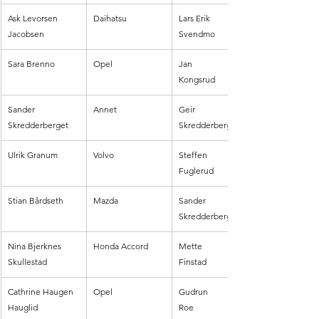
Ask Levorsen 
Daihatsu
Lars Erik 
Jacobsen
Svendmo
Sara Brenno
Opel
Jan 
Kongsrud
Sander 
Annet
Geir 
Skredderberget
Skredderberget
Ulrik Granum
Volvo
Steffen 
Fuglerud
Stian Bårdseth
Mazda
Sander 
Skredderberget
Nina Bjerknes 
Honda Accord
Mette 
Skullestad
Finstad
Cathrine Haugen 
Opel
Gudrun 
Hauglid
Roe