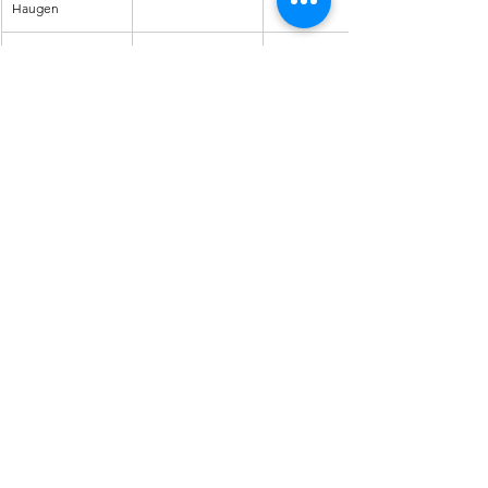
Haugen
Bjørnar Livgård
Citroen
Bjørn E. 
Ulen