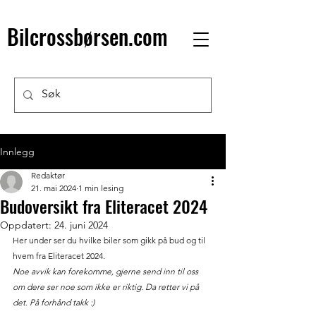
Bilcrossbørsen.com
Innlegg
Redaktør
21. mai 2024
1 min lesing
Budoversikt fra Eliteracet 2024
Oppdatert:
24. juni 2024
Her under ser du hvilke biler som gikk på bud og til 
hvem fra Eliteracet 2024. 
Noe avvik kan forekomme, gjerne send inn til oss 
om dere ser noe som ikke er riktig. Da retter vi på 
det. På forhånd takk :) 