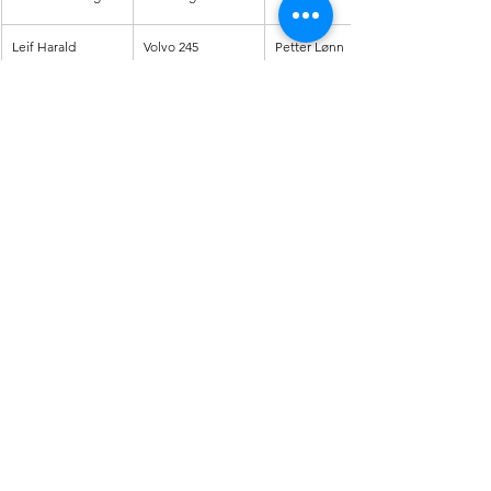
Leif Harald 
Volvo 245
Petter Lønn
Mathisen
Vegard Endrerud
Opel
Kamilla 
Nordgård
Nikolay R. 
Saab 99
Eget
Grønlund
Anders Kongsrud
Volkswagen Boble
Veronika 
Einang
Joachim Grønvold
Peugeot
Eget
Henrik Opperud
Volvo
Eget
Knut Terje 
Volvo
Eget
Svelstad