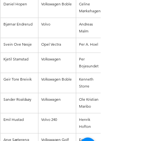
Daniel Hopen
Volkswagen Boble
Celine 
Mørkehagen
Bjørnar Endrerud 
Volvo
Andreas 
Malm
Svein Ove Nesje
Opel Vectra
Per A. Hoel
Kjetil Stamstad
Volkswagen
Per 
Bojesundet
Geir Tore Breivik
Volkswagen Boble
Kenneth 
Storre
Sander Roaldsøy
Volkswagen
Ole Kristian 
Maribo
Emil Hustad
Volvo 240
Henrik 
Hofton
Arve Sætereng
Volkswagen Golf
Eget