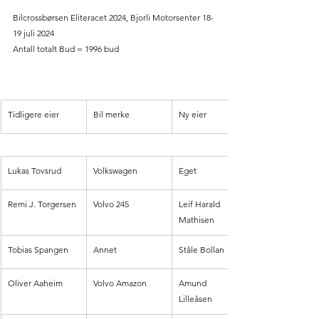
Bilcrossbørsen Eliteracet 2024, Bjorli Motorsenter 18-
19 juli 2024
Antall totalt Bud = 1996 bud
Tidligere eier
Bil merke
Ny eier
Lukas Tovsrud 
Volkswagen
Eget
Remi J. Torgersen 
Volvo 245
Leif Harald 
Mathisen
Tobias Spangen
Annet
Ståle Bollan
Oliver Aaheim
Volvo Amazon
Amund 
Lilleåsen